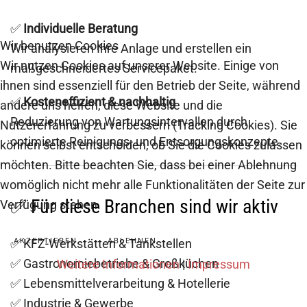
✅
Individuelle Beratung
Wir benutzen Cookies
Wir analysieren Ihre Anlage und erstellen ein
Wir nutzen Cookies auf unserer Website. Einige von
maßgeschneidertes Servicepaket.
ihnen sind essenziell für den Betrieb der Seite, während
✅
Kosteneffizient & nachhaltig
andere uns helfen, diese Website und die
Reduzierung von Wartungsintervallen durch
Nutzererfahrung zu verbessern (Tracking Cookies). Sie
optimierte Reinigungs- und Entsorgungskonzepte.
können selbst entscheiden, ob Sie die Cookies zulassen
möchten. Bitte beachten Sie, dass bei einer Ablehnung
womöglich nicht mehr alle Funktionalitäten der Seite zur
✅ Für diese Branchen sind wir aktiv
Verfügung stehen.
✅ KFZ-Werkstätten & Tankstellen
AKZEPTIEREN
ABLEHNEN
✅ Gastronomiebetriebe & Großküchen
Weitere Informationen
|
Impressum
✅ Lebensmittelverarbeitung & Hotellerie
✅ Industrie & Gewerbe