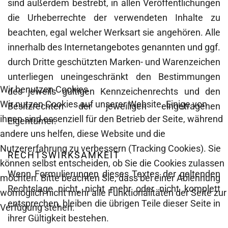
sind außerdem bestrebt, in allen Veröffentlichungen
die Urheberrechte der verwendeten Inhalte zu
beachten, egal welcher Werksart sie angehören. Alle
innerhalb des Internetangebotes genannten und ggf.
durch Dritte geschützten Marken- und Warenzeichen
unterliegen uneingeschränkt den Bestimmungen
Wir benutzen Cookies
des jeweils gültigen Kennzeichenrechts und den
Wir nutzen Cookies auf unserer Website. Einige von
Besitzrechten der jeweiligen eingetragenen
ihnen sind essenziell für den Betrieb der Seite, während
Eigentümer.
andere uns helfen, diese Website und die
Nutzererfahrung zu verbessern (Tracking Cookies). Sie
RECHTSWIRKSAMKEIT
können selbst entscheiden, ob Sie die Cookies zulassen
Wenn Formulierungen dieses Textes der geltenden
möchten. Bitte beachten Sie, dass bei einer Ablehnung
Rechtslage nicht, nicht mehr oder nicht komplett
womöglich nicht mehr alle Funktionalitäten der Seite zur
entsprechen, bleiben die übrigen Teile dieser Seite in
Verfügung stehen.
ihrer Gültigkeit bestehen.