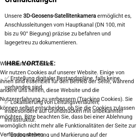
Unsere
3D-Geosens-Satellitenkamera
ermöglicht es,
Anschlussleitungen vom Hauptkanal (DN 100, mit
bis zu 90° Biegung) präzise zu befahren und
lagegetreu zu dokumentieren.
IHRE VORTEILE:
Wir benutzen Cookies
Wir nutzen Cookies auf unserer Website. Einige von
✅ Erstellung digitaler Bestandspläne, falls keine
ihnen sind essenziell für den Betrieb der Seite, während
vorhanden sind.
andere uns helfen, diese Website und die
Nutzererfahrung zu verbessern (Tracking Cookies). Sie
✅ Lokalisierung von Leitungsverläufen,
können selbst entscheiden, ob Sie die Cookies zulassen
insbesondere auf Grundstücken mit unbekannter
möchten. Bitte beachten Sie, dass bei einer Ablehnung
Infrastruktur.
womöglich nicht mehr alle Funktionalitäten der Seite zur
Verfügung stehen.
✅ Endpunktortung und Markierung auf der