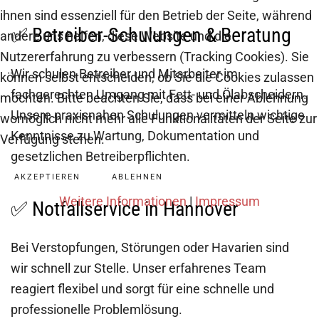
ihnen sind essenziell für den Betrieb der Seite, während
✅ Betreiber-Schulungen & Beratung
andere uns helfen, diese Website und die
Nutzererfahrung zu verbessern (Tracking Cookies). Sie
Wir schulen Betreiber und Mitarbeiter im
können selbst entscheiden, ob Sie die Cookies zulassen
fachgerechten Umgang mit Fett- und Ölabscheidern.
möchten. Bitte beachten Sie, dass bei einer Ablehnung
Unsere praxisnahen Schulungen vermitteln wichtige
womöglich nicht mehr alle Funktionalitäten der Seite zur
Kenntnisse zu Wartung, Dokumentation und
Verfügung stehen.
gesetzlichen Betreiberpflichten.
AKZEPTIEREN
ABLEHNEN
Weitere Informationen
|
Impressum
✅ Notfallservice in Hannover
Bei Verstopfungen, Störungen oder Havarien sind
wir schnell zur Stelle. Unser erfahrenes Team
reagiert flexibel und sorgt für eine schnelle und
professionelle Problemlösung.