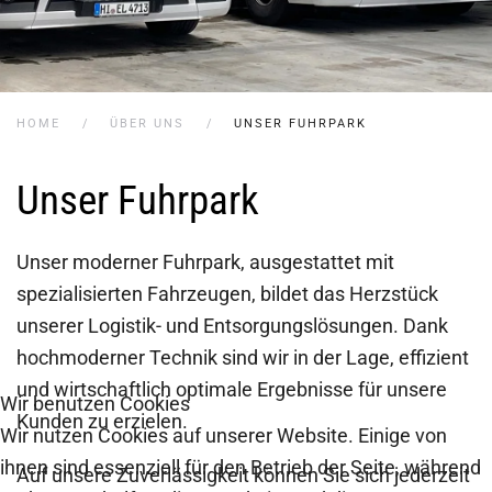
HOME
ÜBER UNS
UNSER FUHRPARK
Unser Fuhrpark
Unser moderner Fuhrpark, ausgestattet mit
spezialisierten Fahrzeugen, bildet das Herzstück
unserer Logistik- und Entsorgungslösungen. Dank
hochmoderner Technik sind wir in der Lage, effizient
und wirtschaftlich optimale Ergebnisse für unsere
Wir benutzen Cookies
Kunden zu erzielen.
Wir nutzen Cookies auf unserer Website. Einige von
ihnen sind essenziell für den Betrieb der Seite, während
Auf unsere Zuverlässigkeit können Sie sich jederzeit